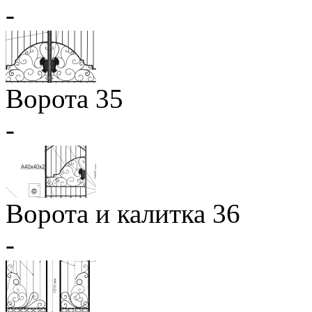
-
Ворота 35
-
Ворота и калитка 36
-