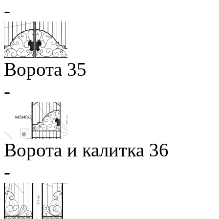
-
Ворота 35
-
Ворота и калитка 36
-