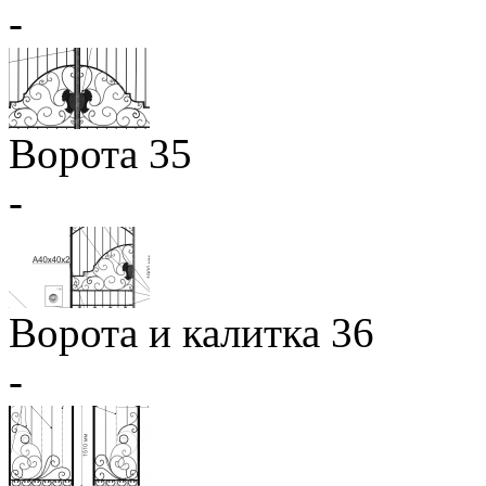
-
Ворота 35
-
Ворота и калитка 36
-