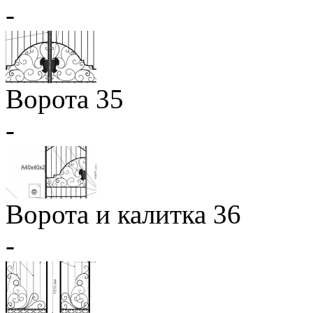
-
Ворота 35
-
Ворота и калитка 36
-