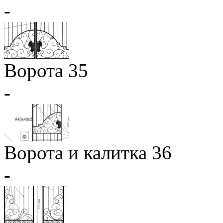
-
Ворота 35
-
Ворота и калитка 36
-