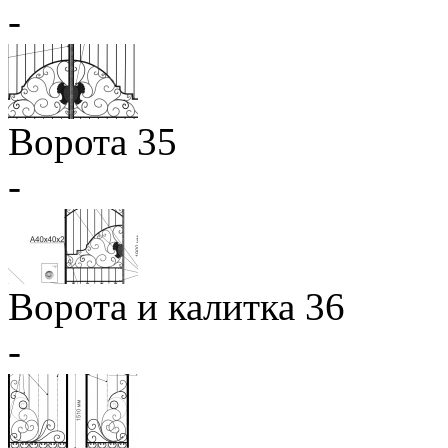
-
Ворота 35
-
Ворота и калитка 36
-