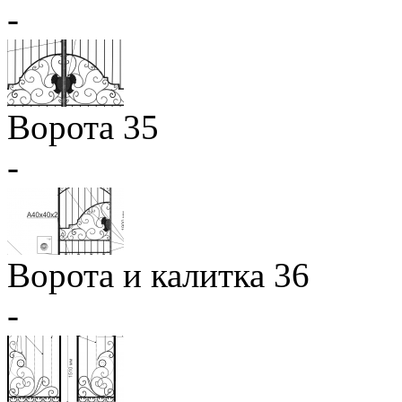
-
Ворота 35
-
Ворота и калитка 36
-