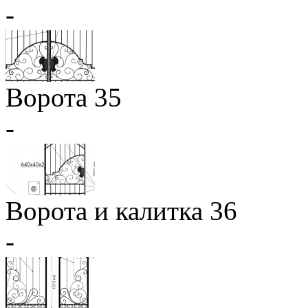
-
Ворота 35
-
Ворота и калитка 36
-