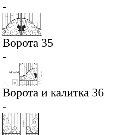
-
Ворота 35
-
Ворота и калитка 36
-