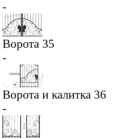
-
Ворота 35
-
Ворота и калитка 36
-