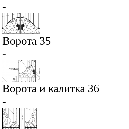
-
Ворота 35
-
Ворота и калитка 36
-