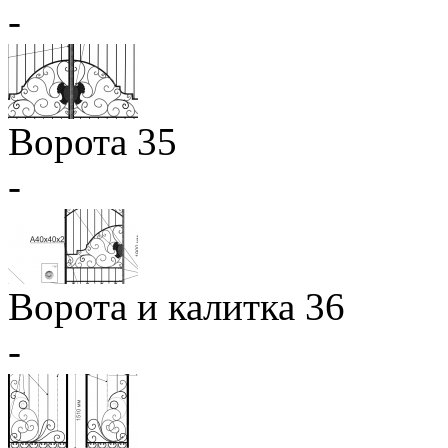
-
Ворота 35
-
Ворота и калитка 36
-