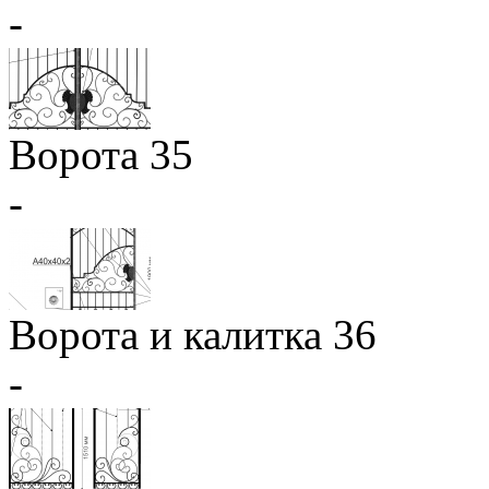
-
Ворота 35
-
Ворота и калитка 36
-