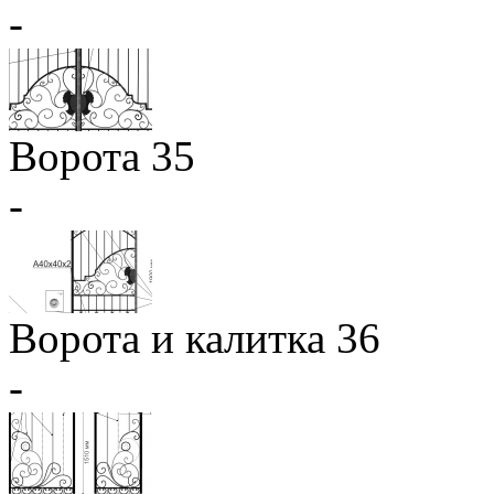
-
Ворота 35
-
Ворота и калитка 36
-