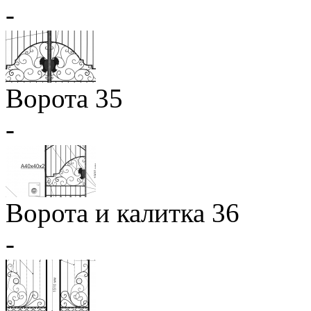
-
Ворота 35
-
Ворота и калитка 36
-