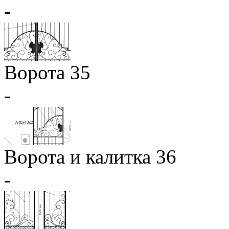
-
Ворота 35
-
Ворота и калитка 36
-