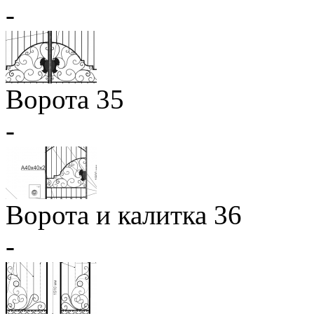
-
Ворота 35
-
Ворота и калитка 36
-