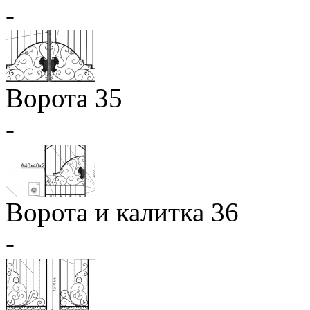
-
Ворота 35
-
Ворота и калитка 36
-