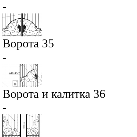
-
Ворота 35
-
Ворота и калитка 36
-