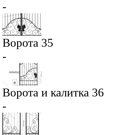
-
Ворота 35
-
Ворота и калитка 36
-