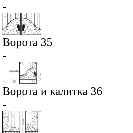
-
Ворота 35
-
Ворота и калитка 36
-