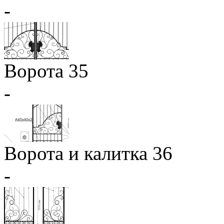
-
Ворота 35
-
Ворота и калитка 36
-