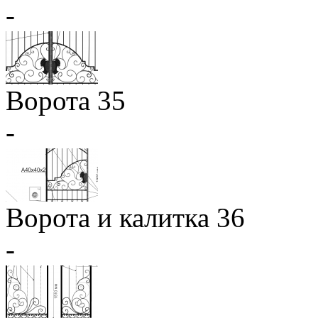
-
Ворота 35
-
Ворота и калитка 36
-