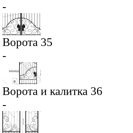
-
Ворота 35
-
Ворота и калитка 36
-