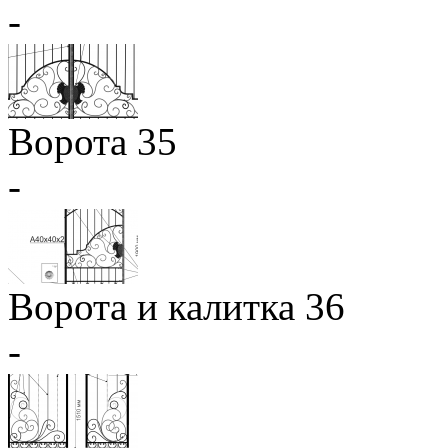
-
Ворота 35
-
Ворота и калитка 36
-