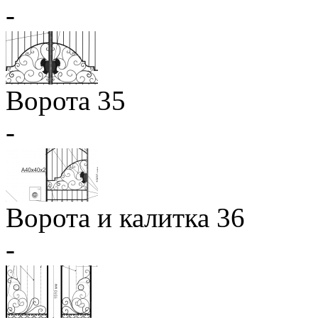
-
Ворота 35
-
Ворота и калитка 36
-