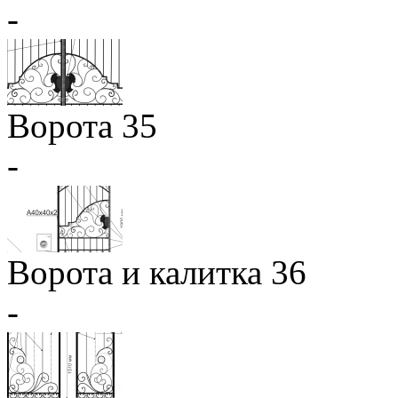
-
Ворота 35
-
Ворота и калитка 36
-